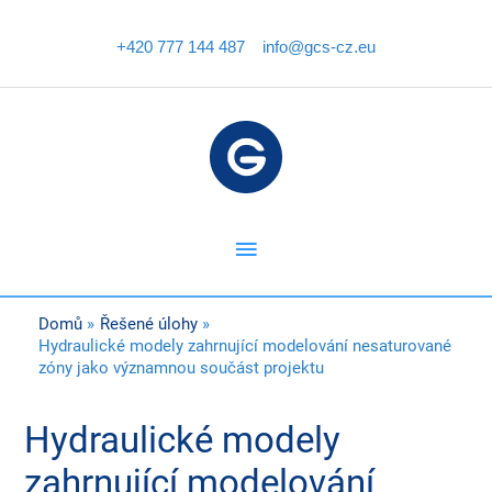
Přeskočit
na
+420 777 144 487
info@gcs-cz.eu
obsah
Hlavní
menu
Domů
Řešené úlohy
Hydraulické modely zahrnující modelování nesaturované
zóny jako významnou součást projektu
Post
Hydraulické modely
navigation
zahrnující modelování