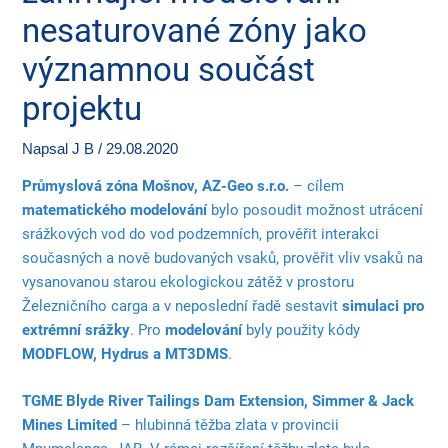
nesaturované zóny jako
významnou součást
projektu
Napsal
J B
/
29.08.2020
Průmyslová zóna Mošnov, AZ-Geo s.r.o.
– cílem
matematického modelování
bylo posoudit možnost utrácení
srážkových vod do vod podzemních, prověřit interakci
současných a nově budovaných vsaků, prověřit vliv vsaků na
vysanovanou starou ekologickou zátěž v prostoru
Železničního carga a v neposlední řadě sestavit
simulaci pro
extrémní srážky
. Pro
modelování
byly použity kódy
MODFLOW, Hydrus a MT3DMS
.
TGME Blyde River Tailings Dam Extension, Simmer & Jack
Mines Limited
– hlubinná těžba zlata v provincii