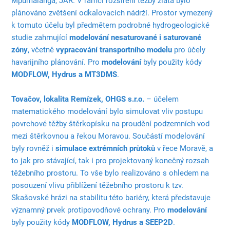
Mpumalanga, JAR. V rámci rozšíření těžby zlata bylo
plánováno zvětšení odkalovacích nádrží. Prostor vymezený
k tomuto účelu byl předmětem podrobné hydrogeologické
studie zahrnující
modelování nesaturované i saturované
zóny
, včetně
vypracování transportního modelu
pro účely
havarijního plánování. Pro
modelování
byly použity kódy
MODFLOW, Hydrus a MT3DMS
.
Tovačov, lokalita Remízek, OHGS s.r.o.
– účelem
matematického modelování bylo simulovat vliv postupu
povrchové těžby štěrkopísku na proudění podzemních vod
mezi štěrkovnou a řekou Moravou. Součástí modelování
byly rovněž i
simulace extrémních průtoků
v řece Moravě, a
to jak pro stávající, tak i pro projektovaný konečný rozsah
těžebního prostoru. To vše bylo realizováno s ohledem na
posouzení vlivu přiblížení těžebního prostoru k tzv.
Skašovské hrázi na stabilitu této bariéry, která představuje
významný prvek protipovodňové ochrany. Pro
modelování
byly použity kódy
MODFLOW, Hydrus a SEEP2D
.