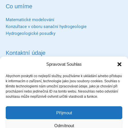
Co umíme
Matematické modelování
Konzultace v oboru sanační hydrogeologie
Hydrogeologické posudky
Kontaktní údaje
Spravovat Souhlas
Groundwater Consulting Services s.r.o.
Čihalíkova 350/26, 715 00 Ostrava-Michálkovice
Abychom poskytli co nejlepší služby, používáme k ukládání a/nebo přístupu
IČ: 28630301, DIČ: CZ28630301
k informacím o zařízení, technologie jako jsou soubory cookies. Souhlas s
Sp. zn.: C 35629 vedená u Krajského soudu v Ostravě
těmito technologiemi nám umožní zpracovávat údaje, jako je chování při
procházení nebo jedinečná ID na tomto webu. Nesouhlas nebo odvolání
Tel.: +420 777 144 487
souhlasu může nepříznivě ovlivnit určité vlastnosti a funkce.
Mail: info@gcs-cz.eu
ID datové schránky: cessrxm
Příjmout
Odmítnout